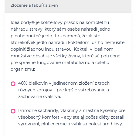
Zloženie a tabuľka živín
Idealbody® je kokteilový prášok na kompletnú
náhradu stravy, ktorý sám osebe nahradí jedno
plnohodnotné jedlo. To znamená, že ak ste
ktorékoľvek jedlo nahradili kokteilom, už ho nemusíte
doplniť žiadnou inou stravou. Kokteil v ideálnom
množstve obsahuje všetky živiny, ktoré sú potrebné
pre správne fungovanie metabolizmu a celého
organizmu:
40% bielkovín v jedinečnom zložení z troch
rôznych zdrojov – pre lepšie vstrebávanie a
zachovanie svalstva.
Prírodné sacharidy, vlákniny a mastné kyseliny pre
všeobecný komfort – aby ste aj počas diéty zostali
vyrovnaní, plní energie a vyhli sa bolestiam hlavy.