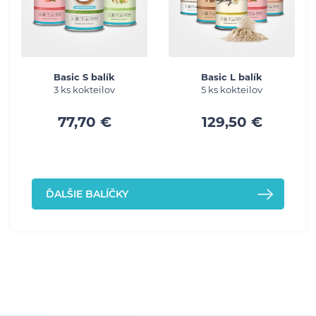
Basic S balík
Basic L balík
3 ks kokteilov
5 ks kokteilov
77,70 €
129,50 €
ĎALŠIE BALÍČKY