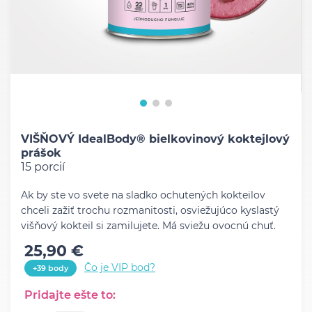
VIŠŇOVÝ IdealBody® bielkovinový koktejlový
prášok
15 porcií
Ak by ste vo svete na sladko ochutených kokteilov
chceli zažiť trochu rozmanitosti, osviežujúco kyslastý
višňový kokteil si zamilujete. Má sviežu ovocnú chuť.
25,90 €
Čo je VIP bod?
+39 body
Pridajte ešte to: