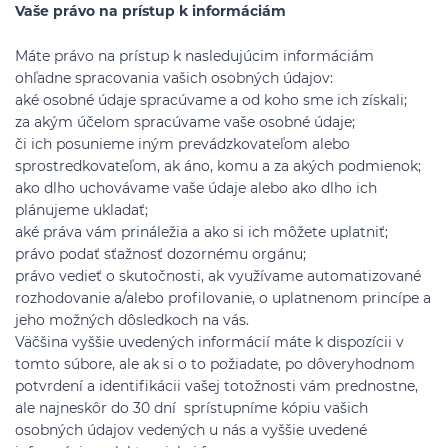
Vaše právo na prístup k informáciám
Máte právo na prístup k nasledujúcim informáciám
ohľadne spracovania vašich osobných údajov:
aké osobné údaje spracúvame a od koho sme ich získali;
za akým účelom spracúvame vaše osobné údaje;
či ich posunieme iným prevádzkovateľom alebo
sprostredkovateľom, ak áno, komu a za akých podmienok;
ako dlho uchovávame vaše údaje alebo ako dlho ich
plánujeme ukladať;
aké práva vám prináležia a ako si ich môžete uplatniť;
právo podať sťažnosť dozornému orgánu;
právo vedieť o skutočnosti, ak využívame automatizované
rozhodovanie a/alebo profilovanie, o uplatnenom princípe a
jeho možných dôsledkoch na vás.
Väčšina vyššie uvedených informácií máte k dispozícii v
tomto súbore, ale ak si o to požiadate, po dôveryhodnom
potvrdení a identifikácii vašej totožnosti vám prednostne,
ale najneskôr do 30 dní sprístupníme kópiu vašich
osobných údajov vedených u nás a vyššie uvedené