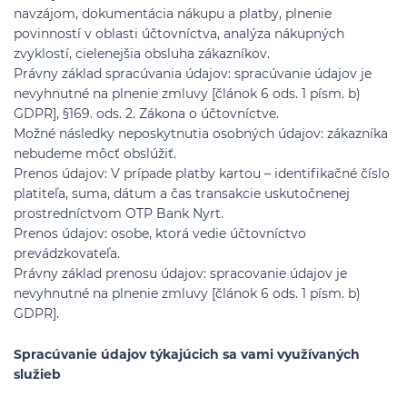
navzájom, dokumentácia nákupu a platby, plnenie
povinností v oblasti účtovníctva, analýza nákupných
zvyklostí, cielenejšia obsluha zákazníkov.
Právny základ spracúvania údajov: spracúvanie údajov je
nevyhnutné na plnenie zmluvy [článok 6 ods. 1 písm. b)
GDPR], §169. ods. 2. Zákona o účtovníctve.
Možné následky neposkytnutia osobných údajov: zákazníka
nebudeme môcť obslúžiť.
Prenos údajov: V prípade platby kartou – identifikačné číslo
platiteľa, suma, dátum a čas transakcie uskutočnenej
prostredníctvom OTP Bank Nyrt.
Prenos údajov: osobe, ktorá vedie účtovníctvo
prevádzkovateľa.
Právny základ prenosu údajov: spracovanie údajov je
nevyhnutné na plnenie zmluvy [článok 6 ods. 1 písm. b)
GDPR].
Spracúvanie údajov týkajúcich sa vami využívaných
služieb