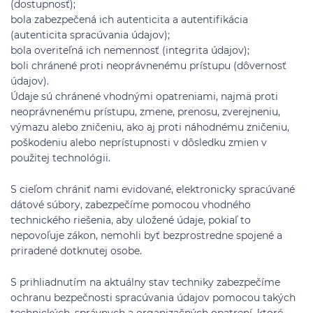
(dostupnosť);
bola zabezpečená ich autenticita a autentifikácia
(autenticita spracúvania údajov);
bola overiteľná ich nemennosť (integrita údajov);
boli chránené proti neoprávnenému prístupu (dôvernosť
údajov).
Údaje sú chránené vhodnými opatreniami, najmä proti
neoprávnenému prístupu, zmene, prenosu, zverejneniu,
výmazu alebo zničeniu, ako aj proti náhodnému zničeniu,
poškodeniu alebo neprístupnosti v dôsledku zmien v
použitej technológii.
S cieľom chrániť nami evidované, elektronicky spracúvané
dátové súbory, zabezpečíme pomocou vhodného
technického riešenia, aby uložené údaje, pokiaľ to
nepovoľuje zákon, nemohli byť bezprostredne spojené a
priradené dotknutej osobe.
S prihliadnutím na aktuálny stav techniky zabezpečíme
ochranu bezpečnosti spracúvania údajov pomocou takých