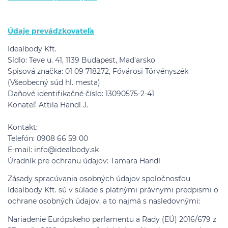
Údaje prevádzkovateľa
Idealbody Kft.
Sídlo: Teve u. 41, 1139 Budapest, Mad'arsko
Spisová značka: 01 09 718272, Fővárosi Törvényszék
(Všeobecný súd hl. mesta)
Daňové identifikačné číslo: 13090575-2-41
Konateľ: Attila Handl J.
Kontakt:
Telefón: 0908 66 59 00
E-mail: info@idealbody.sk
Úradník pre ochranu údajov: Tamara Handl
Zásady spracúvania osobných údajov spoločnosťou
Idealbody Kft. sú v súlade s platnými právnymi predpismi o
ochrane osobných údajov, a to najmä s nasledovnými:
Nariadenie Európskeho parlamentu a Rady (EÚ) 2016/679 z