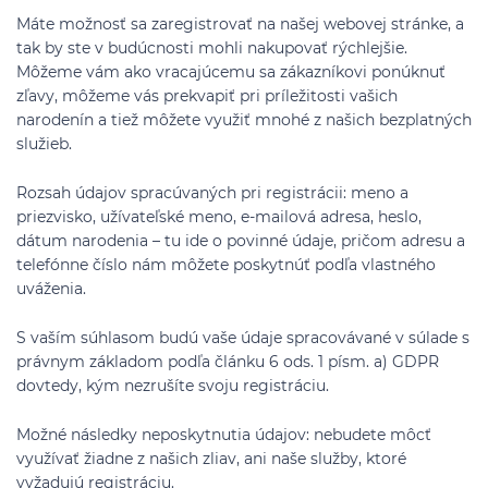
Máte možnosť sa zaregistrovať na našej webovej stránke, a
tak by ste v budúcnosti mohli nakupovať rýchlejšie.
Môžeme vám ako vracajúcemu sa zákazníkovi ponúknuť
zľavy, môžeme vás prekvapiť pri príležitosti vašich
narodenín a tiež môžete využiť mnohé z našich bezplatných
služieb.
Rozsah údajov spracúvaných pri registrácii: meno a
priezvisko, užívateľské meno, e-mailová adresa, heslo,
dátum narodenia – tu ide o povinné údaje, pričom adresu a
telefónne číslo nám môžete poskytnúť podľa vlastného
uváženia.
S vaším súhlasom budú vaše údaje spracovávané v súlade s
právnym základom podľa článku 6 ods. 1 písm. a) GDPR
dovtedy, kým nezrušíte svoju registráciu.
Možné následky neposkytnutia údajov: nebudete môcť
využívať žiadne z našich zliav, ani naše služby, ktoré
vyžadujú registráciu.