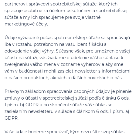
partnerovi, správcovi spotrebiteľskej súťaže, ktorý ich
spracuje osobitne za účelom uskutočnenia spotrebiteľskej
súťaže a my ich spracujeme pre svoje vlastné
marketingové účely.
Údaje vyžiadané počas spotrebiteľskej súťaže sa spracúvajú
iba v rozsahu potrebnom na vašu identifikáciu a
odovzdanie vašej výhry. Súčasne však, pre umožnenie vašej
účasti na súťaži, vás žiadame o udelenie vášho súhlasu k
zverejneniu vášho mena v zozname výhercov a aby sme
vám v budúcnosti mohli zasielať newsletter s informáciami
o našich produktoch, akciách a ďalších novinkách o nás.
Právnym základom spracovania osobných údajov je plnenie
zmluvy o účasti v spotrebiteľskej súťaži podľa článku 6 ods.
1 písm. b) GDPR a po skončení súťaže váš súhlas so
zasielaním newsletteru v súlade s článkom 6 ods. 1 písm. a)
GDPR.
Vaše údaje budeme spracúvať, kým nezrušíte svoj súhlas.