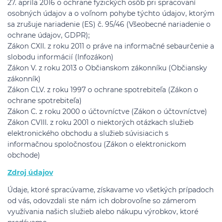
27. apríla 2016 o ochrane fyzických osôb pri spracovaní
osobných údajov a o voľnom pohybe týchto údajov, ktorým
sa zrušuje nariadenie (ES) č. 95/46 (Všeobecné nariadenie o
ochrane údajov, GDPR);
Zákon CXII. z roku 2011 o práve na informačné sebaurčenie a
slobodu informácií (Infozákon)
Zákon V. z roku 2013 o Občianskom zákonníku (Občiansky
zákonník)
Zákon CLV. z roku 1997 o ochrane spotrebiteľa (Zákon o
ochrane spotrebiteľa)
Zákon C. z roku 2000 o účtovníctve (Zákon o účtovníctve)
Zákon CVIII. z roku 2001 o niektorých otázkach služieb
elektronického obchodu a služieb súvisiacich s
informačnou spoločnosťou (Zákon o elektronickom
obchode)
Zdroj údajov
Údaje, ktoré spracúvame, získavame vo všetkých prípadoch
od vás, odovzdali ste nám ich dobrovoľne so zámerom
využívania našich služieb alebo nákupu výrobkov, ktoré