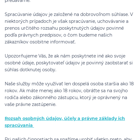
predávame.
Spracúvanie údajov je založené na dobrovoľnom súhlase. V
niektorých prípadoch je však spracúvanie, uchovávanie a
prenos určitého rozsahu poskytnutých údajov povinné
podľa právnych predpisov, o čom budeme našich
zákazníkov osobitne informovať.
Upozorňujeme Vás, že ak nám poskytnete iné ako svoje
osobné údaje, poskytovateľ údajov je povinný zaobstarať si
súhlas dotknutej osoby.
Naše služby môže využívať len dospelá osoba staršia ako 18
rokov. Ak máte menej ako 18 rokov, obráťte sa na svojho
rodiča alebo zákonného zástupcu, ktorý je oprávnený na
vaše právne zastúpenie.
Rozsah osobných údajov, účely a právne základy ich
spracúvania
Pri našich činnostiach sa snažíme urobiť všetko preto, aby