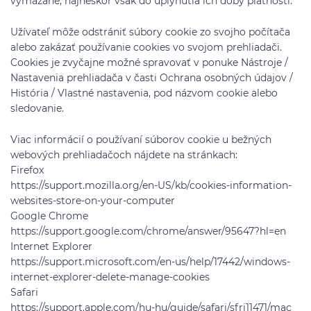
vymazané, najneskôr však do uplynutia ich doby platnosti.
Užívateľ môže odstrániť súbory cookie zo svojho počítača
alebo zakázať používanie cookies vo svojom prehliadači.
Cookies je zvyčajne možné spravovať v ponuke Nástroje /
Nastavenia prehliadača v časti Ochrana osobných údajov /
História / Vlastné nastavenia, pod názvom cookie alebo
sledovanie.
Viac informácií o používaní súborov cookie u bežných
webových prehliadačoch nájdete na stránkach:
Firefox
https://support.mozilla.org/en-US/kb/cookies-information-
websites-store-on-your-computer
Google Chrome
https://support.google.com/chrome/answer/95647?hl=en
Internet Explorer
https://support.microsoft.com/en-us/help/17442/windows-
internet-explorer-delete-manage-cookies
Safari
https://support.apple.com/hu-hu/guide/safari/sfri11471/mac