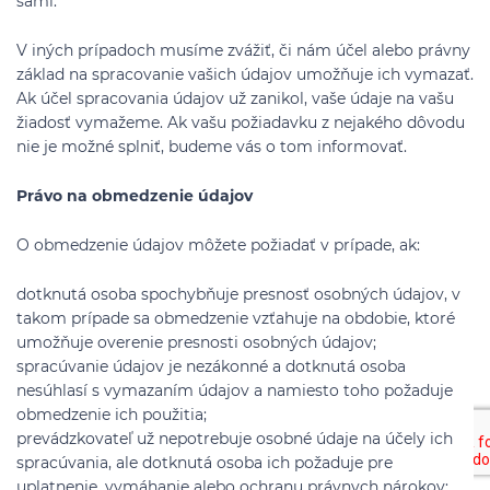
sami.
V iných prípadoch musíme zvážiť, či nám účel alebo právny
základ na spracovanie vašich údajov umožňuje ich vymazať.
Ak účel spracovania údajov už zanikol, vaše údaje na vašu
žiadosť vymažeme. Ak vašu požiadavku z nejakého dôvodu
nie je možné splniť, budeme vás o tom informovať.
Právo na obmedzenie údajov
O obmedzenie údajov môžete požiadať v prípade, ak:
dotknutá osoba spochybňuje presnosť osobných údajov, v
takom prípade sa obmedzenie vzťahuje na obdobie, ktoré
umožňuje overenie presnosti osobných údajov;
spracúvanie údajov je nezákonné a dotknutá osoba
nesúhlasí s vymazaním údajov a namiesto toho požaduje
obmedzenie ich použitia;
prevádzkovateľ už nepotrebuje osobné údaje na účely ich
spracúvania, ale dotknutá osoba ich požaduje pre
uplatnenie, vymáhanie alebo ochranu právnych nárokov;