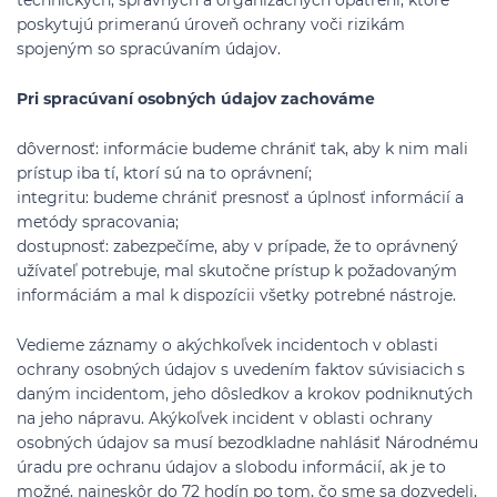
technických, správnych a organizačných opatrení, ktoré
poskytujú primeranú úroveň ochrany voči rizikám
spojeným so spracúvaním údajov.
Pri spracúvaní osobných údajov zachováme
dôvernosť: informácie budeme chrániť tak, aby k nim mali
prístup iba tí, ktorí sú na to oprávnení;
integritu: budeme chrániť presnosť a úplnosť informácií a
metódy spracovania;
dostupnosť: zabezpečíme, aby v prípade, že to oprávnený
užívateľ potrebuje, mal skutočne prístup k požadovaným
informáciám a mal k dispozícii všetky potrebné nástroje.
Vedieme záznamy o akýchkoľvek incidentoch v oblasti
ochrany osobných údajov s uvedením faktov súvisiacich s
daným incidentom, jeho dôsledkov a krokov podniknutých
na jeho nápravu. Akýkoľvek incident v oblasti ochrany
osobných údajov sa musí bezodkladne nahlásiť Národnému
úradu pre ochranu údajov a slobodu informácií, ak je to
možné, najneskôr do 72 hodín po tom, čo sme sa dozvedeli,