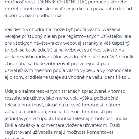
možnosť viesť „DENNÍK CHUDNUTIA“, pomocou ktorého
môžete priebežne sledovať svoju diétu a požiadať o dohľad
a pomoc nášho odborníka.
Váš denník chudnutia môže byť podľa vášho uváženia
verejne prístupný nielen pre registrovaných užívateľov, ale
pre všetkých návštevníkov webovej stránky a váš úspešný
príbeh sa bude zdieľať aj na webovej stránke, takisto na
základe vášho individuálne vyjadreného súhlasu. Váš denník
chudnutia sa bude zobrazovať pre verejnosť pod
užívateľským menom podľa vášho výberu a vy rozhodnete
aj o tom, či zdieľané údaje sú vhodné na vašu identifikáciu.
Údaje o zainteresovaných stranách spracúvané v tomto
rozsahu sú: užívateľské meno, vek, výška, počiatočná
telesná hmotnosť, aktuálna telesná hmotnosť, dátum
začiatku chudnutia, zmena telesnej hmotnosti pri
jednotlivých vstupoch, tabuľka telesnej hmotnosti, index
BMI a obrázky a komentáre vložené užívateľom. Ďalší
registrovaní užívatelia majú možnosť komentovať