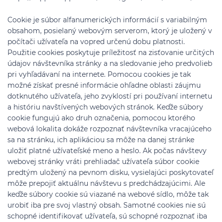
Cookie je súbor alfanumerických informácií s variabilným
obsahom, posielaný webovým serverom, ktorý je uložený v
počítači užívateľa na vopred určenú dobu platnosti.
Použitie cookies poskytuje príležitosť na zisťovanie určitých
údajov návštevníka stránky a na sledovanie jeho predvolieb
pri vyhľadávaní na internete. Pomocou cookies je tak
možné získať presné informácie ohľadne oblasti záujmu
dotknutého užívateľa, jeho zvyklostí pri používaní internetu
a históriu navštívených webových stránok. Keďže súbory
cookie fungujú ako druh označenia, pomocou ktorého
webová lokalita dokáže rozpoznať návštevníka vracajúceho
sa na stránku, ich aplikáciou sa môže na danej stránke
uložiť platné užívateľské meno a heslo. Ak počas návštevy
webovej stránky vráti prehliadač užívateľa súbor cookie
predtým uložený na pevnom disku, vysielajúci poskytovateľ
môže prepojiť aktuálnu návštevu s predchádzajúcimi. Ale
keďže súbory cookie sú viazané na webové sídlo, môže tak
urobiť iba pre svoj vlastný obsah. Samotné cookies nie sú
schopné identifikovať užívateľa, sú schopné rozpoznať iba