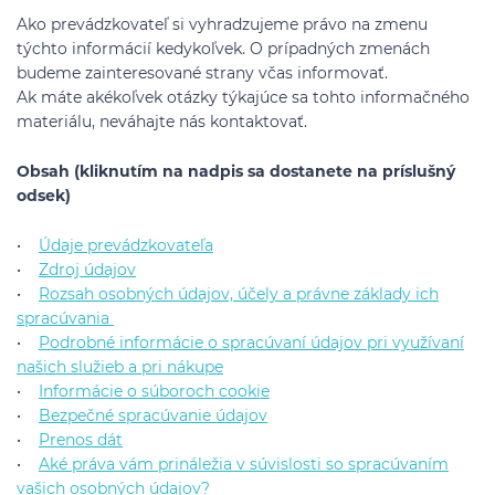
Ako prevádzkovateľ si vyhradzujeme právo na zmenu
týchto informácií kedykoľvek. O prípadných zmenách
budeme zainteresované strany včas informovať.
Ak máte akékoľvek otázky týkajúce sa tohto informačného
materiálu, neváhajte nás kontaktovať.
Obsah (kliknutím na nadpis sa dostanete na príslušný
odsek)
•
Údaje prevádzkovateľa
•
Zdroj údajov
•
Rozsah osobných údajov, účely a právne základy ich
spracúvania
•
Podrobné informácie o spracúvaní údajov pri využívaní
našich služieb a pri nákupe
•
Informácie o súboroch cookie
•
Bezpečné spracúvanie údajov
•
Prenos dát
•
Aké práva vám prináležia v súvislosti so spracúvaním
vašich osobných údajov?