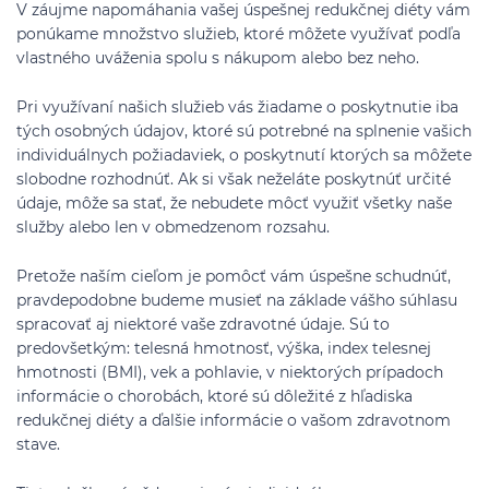
V záujme napomáhania vašej úspešnej redukčnej diéty vám
ponúkame množstvo služieb, ktoré môžete využívať podľa
vlastného uváženia spolu s nákupom alebo bez neho.
Pri využívaní našich služieb vás žiadame o poskytnutie iba
tých osobných údajov, ktoré sú potrebné na splnenie vašich
individuálnych požiadaviek, o poskytnutí ktorých sa môžete
slobodne rozhodnúť. Ak si však neželáte poskytnúť určité
údaje, môže sa stať, že nebudete môcť využiť všetky naše
služby alebo len v obmedzenom rozsahu.
Pretože naším cieľom je pomôcť vám úspešne schudnúť,
pravdepodobne budeme musieť na základe vášho súhlasu
spracovať aj niektoré vaše zdravotné údaje. Sú to
predovšetkým: telesná hmotnosť, výška, index telesnej
hmotnosti (BMI), vek a pohlavie, v niektorých prípadoch
informácie o chorobách, ktoré sú dôležité z hľadiska
redukčnej diéty a ďalšie informácie o vašom zdravotnom
stave.