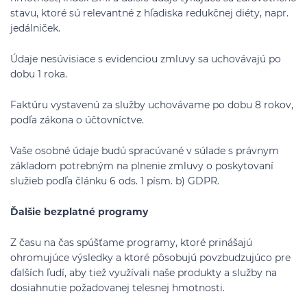
stavu, ktoré sú relevantné z hľadiska redukčnej diéty, napr.
jedálniček.
Údaje nesúvisiace s evidenciou zmluvy sa uchovávajú po
dobu 1 roka.
Faktúru vystavenú za služby uchovávame po dobu 8 rokov,
podľa zákona o účtovníctve.
Vaše osobné údaje budú spracúvané v súlade s právnym
základom potrebným na plnenie zmluvy o poskytovaní
služieb podľa článku 6 ods. 1 písm. b) GDPR.
Ďalšie bezplatné programy
Z času na čas spúšťame programy, ktoré prinášajú
ohromujúce výsledky a ktoré pôsobujú povzbudzujúco pre
ďalších ľudí, aby tiež využívali naše produkty a služby na
dosiahnutie požadovanej telesnej hmotnosti.