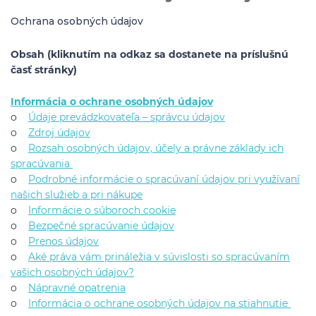
Ochrana osobných údajov
Obsah (kliknutím na odkaz sa dostanete na príslušnú
časť stránky)
Informácia o ochrane osobných údajov
o
Údaje prevádzkovateľa – správcu údajov
o
Zdroj údajov
o
Rozsah osobných údajov, účely a právne základy ich
spracúvania
o
Podrobné informácie o spracúvaní údajov pri využívaní
našich služieb a pri nákupe
o
Informácie o súboroch cookie
o
Bezpečné spracúvanie údajov
o
Prenos údajov
o
Aké práva vám prináležia v súvislosti so spracúvaním
vašich osobných údajov?
o
Nápravné opatrenia
o
Informácia o ochrane osobných údajov na stiahnutie