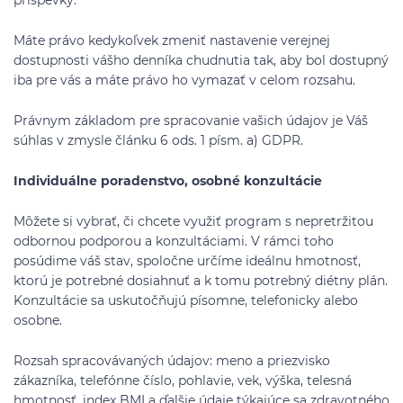
príspevky.
Máte právo kedykoľvek zmeniť nastavenie verejnej
dostupnosti vášho denníka chudnutia tak, aby bol dostupný
iba pre vás a máte právo ho vymazať v celom rozsahu.
Právnym základom pre spracovanie vašich údajov je Váš
súhlas v zmysle článku 6 ods. 1 písm. a) GDPR.
Individuálne poradenstvo, osobné konzultácie
Môžete si vybrať, či chcete využiť program s nepretržitou
odbornou podporou a konzultáciami. V rámci toho
posúdime váš stav, spoločne určíme ideálnu hmotnosť,
ktorú je potrebné dosiahnuť a k tomu potrebný diétny plán.
Konzultácie sa uskutočňujú písomne, telefonicky alebo
osobne.
Rozsah spracovávaných údajov: meno a priezvisko
zákazníka, telefónne číslo, pohlavie, vek, výška, telesná
hmotnosť, index BMI a ďalšie údaje týkajúce sa zdravotného