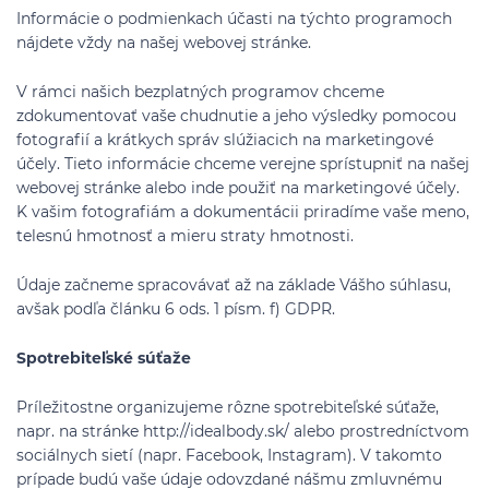
Informácie o podmienkach účasti na týchto programoch
nájdete vždy na našej webovej stránke.
V rámci našich bezplatných programov chceme
zdokumentovať vaše chudnutie a jeho výsledky pomocou
fotografií a krátkych správ slúžiacich na marketingové
účely. Tieto informácie chceme verejne sprístupniť na našej
webovej stránke alebo inde použiť na marketingové účely.
K vašim fotografiám a dokumentácii priradíme vaše meno,
telesnú hmotnosť a mieru straty hmotnosti.
Údaje začneme spracovávať až na základe Vášho súhlasu,
avšak podľa článku 6 ods. 1 písm. f) GDPR.
Spotrebiteľské súťaže
Príležitostne organizujeme rôzne spotrebiteľské súťaže,
napr. na stránke http://idealbody.sk/ alebo prostredníctvom
sociálnych sietí (napr. Facebook, Instagram). V takomto
prípade budú vaše údaje odovzdané nášmu zmluvnému