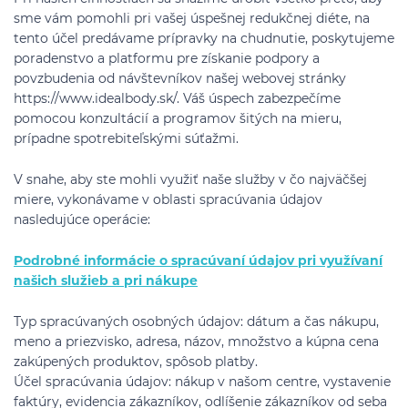
sme vám pomohli pri vašej úspešnej redukčnej diéte, na
tento účel predávame prípravky na chudnutie, poskytujeme
poradenstvo a platformu pre získanie podpory a
povzbudenia od návštevníkov našej webovej stránky
https://www.idealbody.sk/. Váš úspech zabezpečíme
pomocou konzultácií a programov šitých na mieru,
prípadne spotrebiteľskými súťažmi.
V snahe, aby ste mohli využiť naše služby v čo najväčšej
miere, vykonávame v oblasti spracúvania údajov
nasledujúce operácie:
Podrobné informácie o spracúvaní údajov pri využívaní
našich služieb a pri nákupe
Typ spracúvaných osobných údajov: dátum a čas nákupu,
meno a priezvisko, adresa, názov, množstvo a kúpna cena
zakúpených produktov, spôsob platby.
Účel spracúvania údajov: nákup v našom centre, vystavenie
faktúry, evidencia zákazníkov, odlíšenie zákazníkov od seba