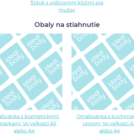
Štítok s vidlicovými kľúčmi pre
mužov
Obaly na stiahnutie
ľovánka s kozmetickými
Omaľovánka s kuchyn
pravkami, Vo veľkosti A3,
vzorom, Vo veľkosti A
alebo A4
alebo A4