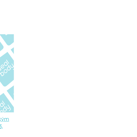
ským
3,