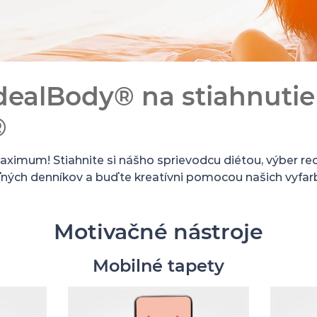
IdealBody® na stiahnutie 
®
aximum! Stiahnite si nášho sprievodcu diétou, výber rec
ľných denníkov a buďte kreatívni pomocou našich vyfarb
Motivačné nástroje
Mobilné tapety