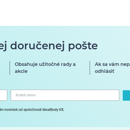
ej doručenej pošte
Obsahuje užitočné rady a
Ak sa vám nep
akcie
odhlásiť
ím noviniek od spoločnosti IdealBody Kft.