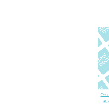
Oma
prí