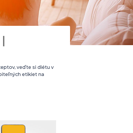
|
eptov, veďte si diétu v
iteľných etikiet na