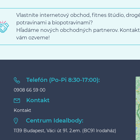
Vlastníte internetový obchod, fitnes štúdio, dro
potravinami a biopotravinami?
Hľadáme nových obchodných partnerov. Kontakt
vám ozveme!
Telefón (Po-Pi 8:30-17:00):
0908 66 59 00
Kontakt
Kontakt
Centrum Idealbody:
1139 Budapest, Váci út 91. 2.em. (BC91 Irodaház)