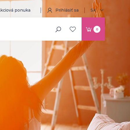
kciová ponuka
Prihlásiť sa
SK
0